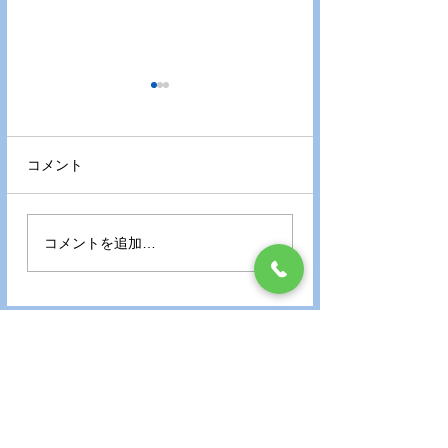
令和８年 特定健診・が
麻疹が流行してい
ん検診について
麻疹が全国的に流
令和８年度 特定健診・が
ます。 近隣でも発
コメント
ん検診を実施いたします。
れているので、麻
特定健診・肺がん検診は完
チンを未接種の方
全予約制です。お電話にて
接種をお願いしま
コメントを追加…
ご予約ください。 （２週間
先の日程まで予約可） １０
月・１１月は特に予約が取
りにくくなりますので、ご
交通アクセス
希望の方はお早めにご受診
Access to Clinic
ください。 【実施期間】
令和8年６月１日～令和8年
１１月３０日 特定健診 ※